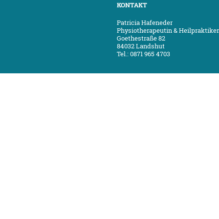
KONTAKT
Patricia Hafeneder
Physiotherapeutin & Heilpraktiker
Goethestraße 82
84032 Landshut
Tel.: 0871 965 4703